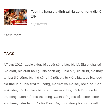
Top nhà hàng gia đình tại Hạ Long trong dịp lễ
2/9
30/08/2023
Xem thêm
TAGS
Aff cup 2018
,
apple cider
,
bí quyết sống lâu
,
bia bỉ
,
Bia bỉ chai sứ
,
Bia craft
,
bia craft hà nội
,
bia sành điệu
,
bia sứ
,
Bia sứ bỉ
,
bia thầy
tu
,
bia thủ công
,
bia thủ công hà nội
,
bia tu viện
,
bia tuoi
,
bia tươi
,
bia tươi là gì
,
bia tươi thủ công
,
bia tươi và bia hơi
,
bóng đá
,
Các
loại cider
,
các loại hoa bia
,
cách làm malt bia
,
cách lên men bia
thủ công
,
cách nấu bia thủ công
,
Cách uống bia tốt
,
cider
,
cider
and beer
,
cider là gì
,
Cổ Vũ Bóng Đá
,
công dụng bia tươi
,
craft