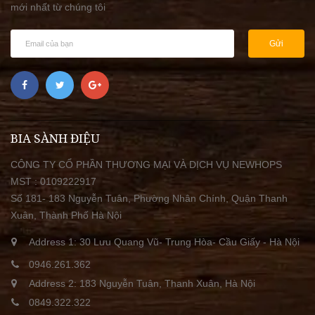
mới nhất từ chúng tôi
Gửi
BIA SÀNH ĐIỆU
CÔNG TY CỔ PHẦN THƯƠNG MẠI VÀ DỊCH VỤ NEWHOPS
MST : 0109222917
Số 181- 183 Nguyễn Tuân, Phường Nhân Chính, Quận Thanh
Xuân, Thành Phố Hà Nội
Address 1: 30 Lưu Quang Vũ- Trung Hòa- Cầu Giấy - Hà Nội
0946.261.362
Address 2: 183 Nguyễn Tuân, Thanh Xuân, Hà Nội
0849.322.322