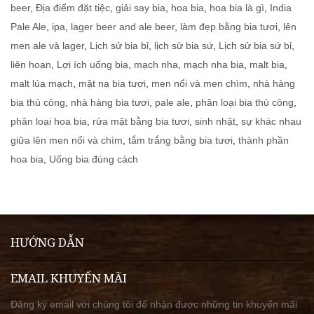
beer
,
Địa điểm đặt tiệc
,
giải say bia
,
hoa bia
,
hoa bia là gì
,
India
Pale Ale
,
ipa
,
lager beer and ale beer
,
làm đẹp bằng bia tươi
,
lên
men ale và lager
,
Lịch sử bia bỉ
,
lịch sử bia sứ
,
Lịch sử bia sứ bỉ
,
liên hoan
,
Lợi ích uống bia
,
mạch nha
,
mạch nha bia
,
malt bia
,
malt lúa mạch
,
mặt nạ bia tươi
,
men nổi và men chìm
,
nhà hàng
bia thủ công
,
nhà hàng bia tươi
,
pale ale
,
phân loại bia thủ công
,
phân loại hoa bia
,
rửa mặt bằng bia tươi
,
sinh nhật
,
sự khác nhau
giữa lên men nổi và chìm
,
tắm trắng bằng bia tươi
,
thành phần
hoa bia
,
Uống bia đúng cách
HƯỚNG DẪN
EMAIL KHUYẾN MÃI
Đăng ký email với chúng tôi để nhận được những tin khuyến mãi