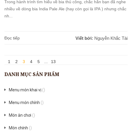
Trong hành trình tìm hiểu về bia thủ công, chắc hẳn bạn đã nghe
nhiều về dòng bia India Pale Ale (hay còn gọi là IPA ) nhưng chắc
nh...
Đọc tiếp
Viết bởi:
Nguyễn Khắc Tài
1
2
3
4
5
...
13
DANH MỤC SẢN PHẨM
Menu món khai vị
()
Menu món chính
()
Món ăn chơi
()
Món chính
()