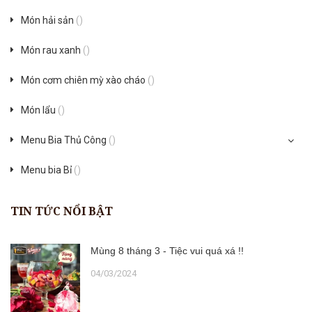
Món hải sản
()
Món rau xanh
()
Món cơm chiên mỳ xào cháo
()
Món lẩu
()
Menu Bia Thủ Công
()
Menu bia Bỉ
()
TIN TỨC NỔI BẬT
Mùng 8 tháng 3 - Tiệc vui quá xá !!
04/03/2024