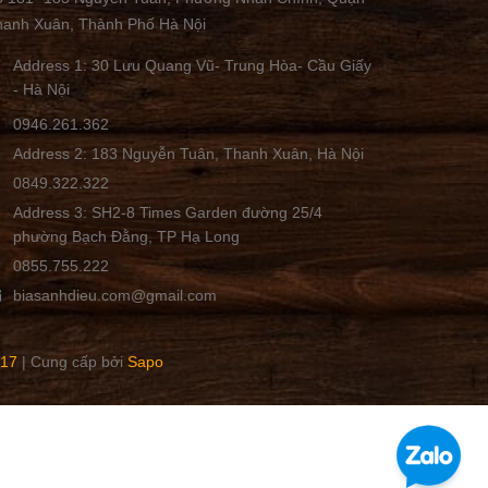
hanh Xuân, Thành Phố Hà Nội
Address 1: 30 Lưu Quang Vũ- Trung Hòa- Cầu Giấy
- Hà Nội
0946.261.362
Address 2: 183 Nguyễn Tuân, Thanh Xuân, Hà Nội
0849.322.322
Address 3: SH2-8 Times Garden đường 25/4
phường Bạch Đằng, TP Hạ Long
0855.755.222
biasanhdieu.com@gmail.com
17
|
Cung cấp bởi
Sapo