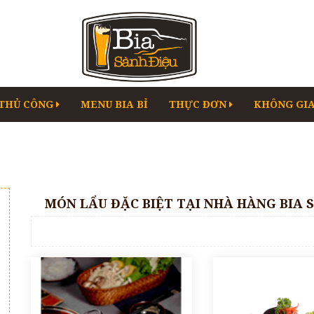
 THỦ CÔNG
MENU BIA BỈ
THỰC ĐƠN
KHÔNG GI
MÓN LẨU ĐẶC BIỆT TẠI NHÀ HÀNG BIA 