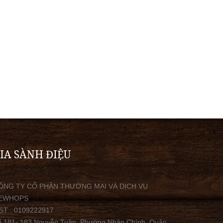
IA SÀNH ĐIỆU
ÔNG TY CỔ PHẦN THƯƠNG MẠI VÀ DỊCH VỤ
EWHOPS
ST : 0109222917
ố 181- 183 Nguyễn Tuân, Phường Nhân Chính, Quận