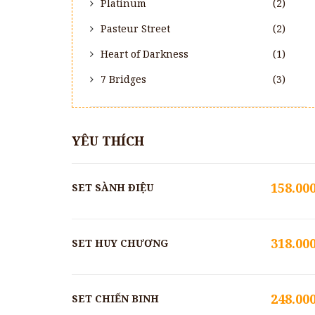
Platinum
(2)
Pasteur Street
(2)
Heart of Darkness
(1)
7 Bridges
(3)
YÊU THÍCH
158.00
SET SÀNH ĐIỆU
318.00
SET HUY CHƯƠNG
248.00
SET CHIẾN BINH