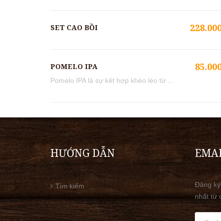
228.00
SET CAO BỒI
85.00
POMELO IPA
Pomelo IPA là sự kêt hợp khéo léo từ ...
HƯỚNG DẪN
EMAI
Đăng ký
Tìm kiếm
nhất từ 