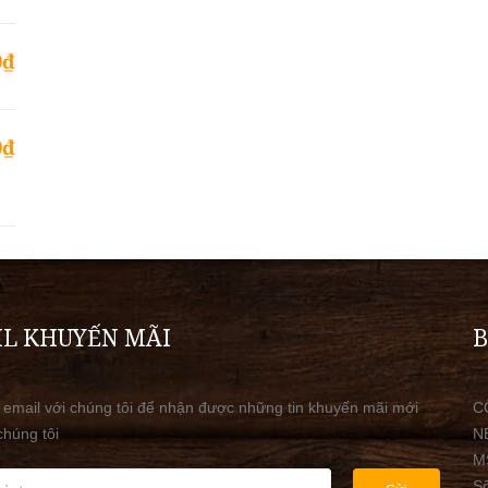
0₫
0₫
L KHUYẾN MÃI
B
 email với chúng tôi để nhận được những tin khuyến mãi mới
C
chúng tôi
N
M
S