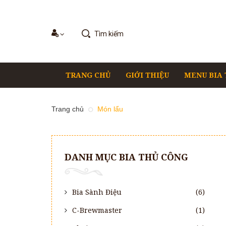
TRANG CHỦ
GIỚI THIỆU
MENU BIA
Trang chủ
Món lẩu
DANH MỤC BIA THỦ CÔNG
Bia Sành Điệu
(6)
C-Brewmaster
(1)