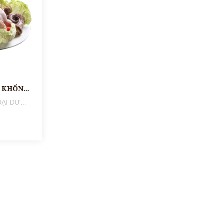
LẨU BẠCH TUỘC KHỔNG LỒ
LẨU BẠCH TUỘC ĐẠI DƯƠNG KHỔNG LỒ Lẩu bạch tuộc dại dương khổng lồ nằm trong menu thực đơn và là một trong những đẳng sản của Bia Sành Điệu, với hương vị nước thái chua chua cay cay. Bạch tuộc đại dương được nhúng nguyên ngon, cực to, sống ngoài khơi xa vùng nướng sâu nên rất quý hiếm. Với 1 con lớn 1kg dành cho 3 4 người ăn thoải mái. Đặc biệt nước chấm tại nhà hàng rất da dạng, có đặc sản muối ớt xanh nha trang, muối ớt đỏ, các loại sốt chấm tạo nên hương vị thơm ngon khó cưỡng. Hầu như tất cả các khàng hàng đến ăn món này đều khen ngợi rất nhiều. Bên cạnh lẩu bạch tuộc tại nhà hàng Bia Sành Điệu menu lẩu còn có thêm hơn 6 loại lẩu thơm ngon phải kể đến đó là : Lẩu Kiểu Sành Điệu, Lẩu Tứ Quý Bò Cay Tê, Lẩu Cá Vua Biển Chua Cay, Lẩu Chim Kê Vị Nấm. Lẩu Chim Kê Vị Nấm Và dĩ nhiên việc ngồi nhâm nhi vài ly bia thủ công quanh nồi lẩu cùng trò chuyện với bạn bè chiến hữu thì đúng là không còn gì bằng. Menu hơn 60 món bao gồm cả Âu và Á, mỗi loại craft beer đều có rất nhiều món ăn có thể kết hợp cùng, giúp tôn lên hương vị hòa hợp vô cùng ngon miệng. Tại Bia Sành Điệu, các sự kiện như Event Trải Nghiệm Bia Thủ Công Miễn Phí , Happy Hour, Một Lít Một Phút, Thử Sức Bia Thủ Công 10 Cấp Độ luôn hấp dẫn đông nhân viên công sở tham gia để có những trải nghiệm vui vẻ. Các bạn có thể xem thêm các chương trình ưu đãi trong tháng tại Bia Sành Điệu tại đây. Chất lượng của nhà hàng được phản ánh chân thực nhất từ các đánh giá khách quan của khách hàng trực tiếp trải nghiệm tại nhà hàng. Để xem những đánh giá mà khách hàng dành cho nhà hàng các bạn click tại đây nhé !