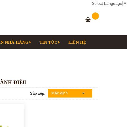
Select Language
▼
AN NHÀ HÀNG
TIN TỨC
LIÊN HỆ
SÀNH ĐIỆU
Sắp xếp: