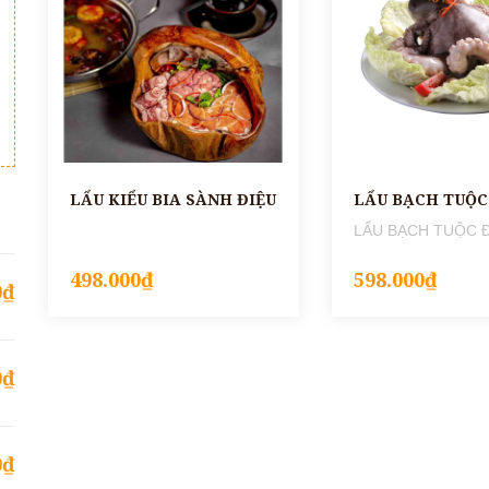
LẨU KIỂU BIA SÀNH ĐIỆU
498.000₫
598.000₫
0₫
0₫
0₫