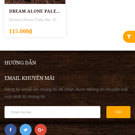
DREAM ALONE PALE ALE
Dream Alone Pale Ale- Bia thủ công (craft beer) mang màu bia vàng tía khá ấn tượng, đi kèm với hương vị nổi bật của bia. Dream Alone Pale Ale là hương vị Bia thủ công (Craft Beer) với chút thoảng vị xoài, quýt thơm lừng. Dream Alone Pale Ale với hậu vị ngọt ngào của đào, cam chanh và chút vị quất. Chính mùi vị của khá nhiều loại trái cây với nhau, đã đem đến một trải nghiệm mùi vị cực kỳ thú vị. Dream Alone Pale Ale là hương vị bia phảng phất mùi thơm của xoài và quất. Tầng vị cuối cùng của bia đem lại một dư vị ngọt ngào của việt quất, đào và thơm mát của cam. Dream Alone Pale Ale dành cho những trái tim đơn độc. Bia màu vàng sáng, đưa lên mũi có mùi thơm của quất và xoài xen lẫn. Hương vị cân bằng và sảng khoái. Hậu vị là hương vị của đào, việt quất đọng lại nơi vòm họng. Độ cồn (ABV): 5,7 % Độ đắng (IBU): 37 Mùi thơm: Việt quất, cam, xoài Màu sắc/ Tính chất: Vàng nhạt. Hương vị: Mùi thơm của việt quất xen lẫn xoài. Kích thước: 250ml/ 330ml Nhà sản xuất: Heart of Darkness Nơi sản xuất: Việt Nam Dream Alone Pale đạt Huy Chương Vàng Châu Á 2 năm liền 2018 và 2019 hạng mục Pale Ale. Không ngừng tìm hiểu và mở rộng cả về bia, menu đồ ăn và không gian nhà hàng để mang đến cho quý hàng những trải nghiệm tuyệt vời khi thưởng thức những vị bia thủ công thơm ngon. Những hương vị bia đạt huy chương cao trong cuộc thi bia Châu Á có mặt tại Bia Sành Điệu rất được khách hàng yêu thích. Tham khảo thêm các hương vị bia thủ công khác tại Bia Sành Điệu như Điếc Không Sợ Súng, hay Electric IPA nhé! Ở Bia Sành Điệu, mỗi tháng nhà hàng thường xuyên cập nhật những hương vị bia mới và chương trình ưu đãi tháng đem lại sự đổi mới cho khách hàng. Mọi người có thể xem chi tiết các chương trình ưu đãi tại đây
115.000₫
HƯỚNG DẪN
EMAIL KHUYẾN MÃI
Đăng ký email với chúng tôi để nhận được những tin khuyến mãi
mới nhất từ chúng tôi
Gửi