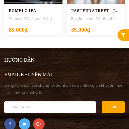
POMELO IPA
PASTEUR STREET - JASMINE IPA
Pomelo IPA là sự kêt hợp khéo léo từ mùi thơm ngào ngạt của hoa bưởi với vị đắng nhẹ của đại mạch và hoa bia tạo nên hương vị làm xao xuyến biết bao nhiêu tín đồ bia thủ công. ABV : 6.2% IBU : 31 Loại bia : IPA
Bia Jasmine IPA- Bia thủ công của Pasteur Street được làm từ phong cách India Pale Ale với sự pha trộn các loại hoa bia kiểu Mỹ, rồi ủ cùng hoa nhài khô làm dậy thêm mùi thơm. Màu vàng rơm cùng vị mạch nha như bánh mì làm bật hương vị Hoa Bia. Là sự kết hợp số lượng lớn hoa bia Mỹ mang lại hương thơm đặc trưng trái cây nhiệt đới. Mùi hương của loại hoa bia này được bổ sung bởi cảm giác nhẹ, đậm đà và hậu vị đắng. Độ cồn (ABV): 6.5% Độ đắng (IBU): 50 Mùi thơm: trái cây và hương hoa nhài Màu sắc/Tính chất: màu vàng trong Hương vị: Vị đắng hoa bia nhấn vị cam Dư vị: kéo dài Kích thước: 250ml/330ml Nhà sản xuất: Pasteur Street Bia Sành Điệu tự hào là một trong những nhà hàng Bia thủ công tại Hà Nội tập hợp nhiều nhất các hương vị Craft Beer (Bia thủ công) thơm ngon hảo hạng đến từ khắp nơi trên cả nước cho đến thời điểm hiện tại. Ngoài các hương vị như Furbrew Amber Ale ,Dream Alone Pale Ale,... Còn có những hương vị bia với tên gọi đặc biệt, rất được lòng quý khách hàng Bia Sành Điệu như Ký Ức Ùa Về, Giọt Đắng, Phiêu, Điếc Không Sợ Súng, Sành Điệu IPA,... đang chờ quý bạn thưởng thức! Rất nhiều loại bia ở đây đã đạt những giải thưởng bia Châu Á như Imperial IPA, Dream Alone Pale Ale, Hai Van Haze, Dragon 3 coil IPA....Chi tiết xem tại đây. Nếu có dịp đến, bạn hãy gọi một trong số những loại bia này để thử và cảm nhận nhé! Đừng quên thực đơn kết hợp Âu- Á vô cùng đặc sắc của nhà hàng, mỗi loại craft beer đều có rất nhiều món ăn có thể kết hợp cùng, giúp tôn lên hương vị hòa hợp vô cùng ngon miệng. Tại Bia Sành Điệu, các sự kiện như Event Trải Nghiệm Bia Thủ Công Miễn Phí , Happy Hour, Một Lít Một Phút, Thử Sức Bia Thủ Công 10 Cấp Độ luôn hấp dẫn đông nhân viên công sở tham gia để có những trải nghiệm vui vẻ. Các bạn có thể xem thêm các chương trình ưu đãi trong tháng tại Bia Sành Điệu tại đây. Pasteur Street - Jasmine IPA - Hương vị được yêu thích tại Bia Sành Điệu! Hãy đến Bia Sành Điệu thưởng thức và cảm nhận.
85.000₫
85.000₫
HƯỚNG DẪN
EMAIL KHUYẾN MÃI
Đăng ký email với chúng tôi để nhận được những tin khuyến mãi
mới nhất từ chúng tôi
Gửi