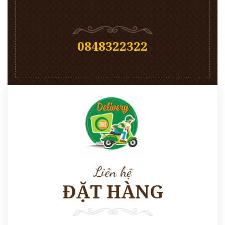
0848322322
Liên hệ
ĐẶT HÀNG