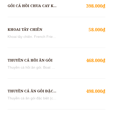
398.000₫
GỎI CÁ HỒI CHUA CAY KIỂU THÁI
58.000₫
KHOAI TÂY CHIÊN
Khoai tây chiên. French Fried &n...
468.000₫
THUYỀN CÁ HỒI ĂN GỎI
Thuyền cá hồi ăn gỏi. Boat of Sa...
498.000₫
THUYỀN CÁ ĂN GỎI ĐẶC BIỆT
Thuyền cá ăn gỏi đặc biệt (cá hồ...