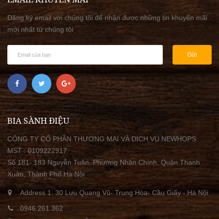
Đăng ký email với chúng tôi để nhận được những tin khuyến mãi
mới nhất từ chúng tôi
Gửi
BIA SÀNH ĐIỆU
CÔNG TY CỔ PHẦN THƯƠNG MẠI VÀ DỊCH VỤ NEWHOPS
MST : 0109222917
Số 181- 183 Nguyễn Tuân, Phường Nhân Chính, Quận Thanh
Xuân, Thành Phố Hà Nội
Address 1: 30 Lưu Quang Vũ- Trung Hòa- Cầu Giấy - Hà Nội
0946.261.362