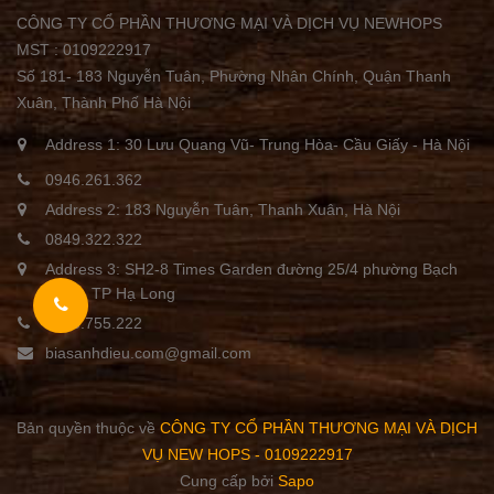
CÔNG TY CỔ PHẦN THƯƠNG MẠI VÀ DỊCH VỤ NEWHOPS
MST : 0109222917
Số 181- 183 Nguyễn Tuân, Phường Nhân Chính, Quận Thanh
Xuân, Thành Phố Hà Nội
Address 1: 30 Lưu Quang Vũ- Trung Hòa- Cầu Giấy - Hà Nội
0946.261.362
Address 2: 183 Nguyễn Tuân, Thanh Xuân, Hà Nội
0849.322.322
Address 3: SH2-8 Times Garden đường 25/4 phường Bạch
Đằng, TP Hạ Long
0855.755.222
biasanhdieu.com@gmail.com
Bản quyền thuộc về
CÔNG TY CỔ PHẦN THƯƠNG MẠI VÀ DỊCH
VỤ NEW HOPS - 0109222917
Cung cấp bởi
Sapo