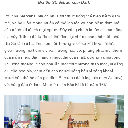
Bia Sứ St. Sebastiaan Dark
Với nhà Sterkens, bia chính là thứ thức uống thể hiện niềm đam
mê, và họ luôn mong muốn có thể lan tỏa xa hơn niềm đam mê
của mình tới tất cả mọi người. Đây cũng chính là tôn chỉ mà hãng
bia này đi theo để từ đó có thể đem lại những sản phẩm tốt nhất.
Bia Sứ là loại bia lên men nổi, hương vị có sự kết hợp hài hòa
giữa hương malt êm dịu với hương hoa cỏ, phảng phất mùi thơm
của nấm men. Bia mang vị ngọt dịu của malt, đường và mật ong,
khi uống thoảng vị cồn pha lẫn một chút hương thảo mộc, vị đắng
dịu của hoa bia, đem đến cho người uống hậu vị sảng khoái.
Mười bốn thế hệ của gia đình Sterkens đã ủ loại bia men Ale tuyệt
vời hàng đầu ở làng Meer ở miền Bắc Bỉ kể từ năm 1651.