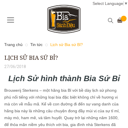
Select Language
▼
Trang chủ
Tin tức
Lịch sử Bia sứ Bỉ?
LỊCH SỬ BIA SỨ BỈ?
27/06/2018
Lịch Sử hình thành Bia Sứ Bỉ
Brouwerij Sterkens – một hãng bia Bỉ với bề dày lịch sử phong
phú nổi tiếng với những loại bia đặc biệt không chỉ về hương vị
mà còn về mẫu mã. Kể về con đường đi đến sự vang danh của
hãng bia này là những câu chuyện đong đầy mùi vị của sự tỉ mỉ,
mày mò, ham mê, và tâm huyết. Quay trở lại những năm 1600,
để thỏa mãn niềm yêu thích với bia, gia đình nhà Sterkens đã