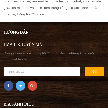
phân loại hoa bia
,
rửa mặt bằng bia tươi
,
sinh nhật
,
sự khác nhau
giữa lên men nổi và chìm
,
tắm trắng bằng bia tươi
,
thành phần
hoa bia
,
Uống bia đúng cách
HƯỚNG DẪN
EMAIL KHUYẾN MÃI
Đăng ký email với chúng tôi để nhận được những tin khuyến mãi
mới nhất từ chúng tôi
Gửi
BIA SÀNH ĐIỆU