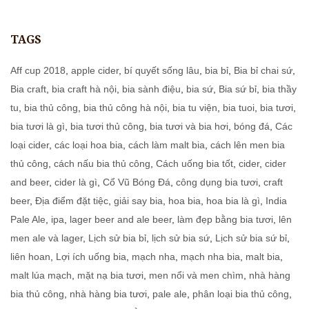
TAGS
Aff cup 2018
,
apple cider
,
bí quyết sống lâu
,
bia bỉ
,
Bia bỉ chai sứ
,
Bia craft
,
bia craft hà nội
,
bia sành điệu
,
bia sứ
,
Bia sứ bỉ
,
bia thầy
tu
,
bia thủ công
,
bia thủ công hà nội
,
bia tu viện
,
bia tuoi
,
bia tươi
,
bia tươi là gì
,
bia tươi thủ công
,
bia tươi và bia hơi
,
bóng đá
,
Các
loại cider
,
các loại hoa bia
,
cách làm malt bia
,
cách lên men bia
thủ công
,
cách nấu bia thủ công
,
Cách uống bia tốt
,
cider
,
cider
and beer
,
cider là gì
,
Cổ Vũ Bóng Đá
,
công dụng bia tươi
,
craft
beer
,
Địa điểm đặt tiệc
,
giải say bia
,
hoa bia
,
hoa bia là gì
,
India
Pale Ale
,
ipa
,
lager beer and ale beer
,
làm đẹp bằng bia tươi
,
lên
men ale và lager
,
Lịch sử bia bỉ
,
lịch sử bia sứ
,
Lịch sử bia sứ bỉ
,
liên hoan
,
Lợi ích uống bia
,
mạch nha
,
mạch nha bia
,
malt bia
,
malt lúa mạch
,
mặt nạ bia tươi
,
men nổi và men chìm
,
nhà hàng
bia thủ công
,
nhà hàng bia tươi
,
pale ale
,
phân loại bia thủ công
,