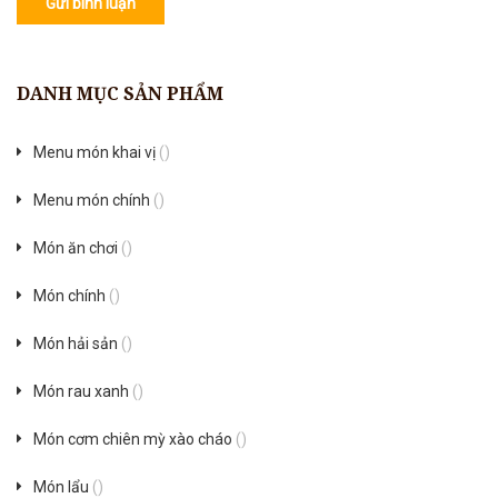
Gửi bình luận
DANH MỤC SẢN PHẨM
Menu món khai vị
()
Menu món chính
()
Món ăn chơi
()
Món chính
()
Món hải sản
()
Món rau xanh
()
Món cơm chiên mỳ xào cháo
()
Món lẩu
()