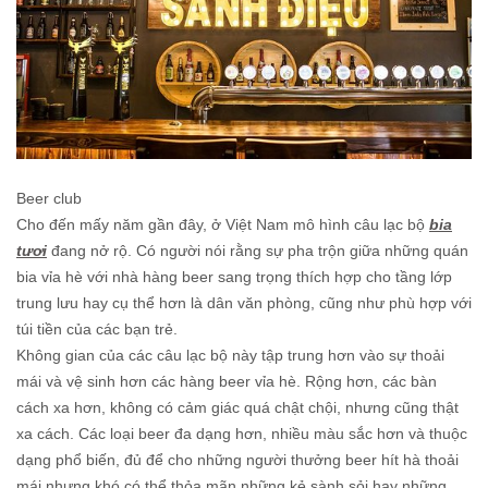
Beer club
Cho đến mấy năm gần đây, ở Việt Nam mô hình câu lạc bộ
bia
tươi
đang nở rộ. Có người nói rằng sự pha trộn giữa những quán
bia vỉa hè với nhà hàng beer sang trọng thích hợp cho tầng lớp
trung lưu hay cụ thể hơn là dân văn phòng, cũng như phù hợp với
túi tiền của các bạn trẻ.
Không gian của các câu lạc bộ này tập trung hơn vào sự thoải
mái và vệ sinh hơn các hàng beer vỉa hè. Rộng hơn, các bàn
cách xa hơn, không có cảm giác quá chật chội, nhưng cũng thật
xa cách. Các loại beer đa dạng hơn, nhiều màu sắc hơn và thuộc
dạng phổ biến, đủ để cho những người thưởng beer hít hà thoải
mái nhưng khó có thể thỏa mãn những kẻ sành sỏi hay những