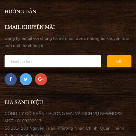
HƯỚNG DẪN
EMAIL KHUYẾN MÃI
Đăng ký email với chúng tôi để nhận được những tin khuyến mãi
mới nhất từ chúng tôi
Gửi
BIA SÀNH ĐIỆU
CÔNG TY CỔ PHẦN THƯƠNG MẠI VÀ DỊCH VỤ NEWHOPS
MST : 0109222917
Số 181- 183 Nguyễn Tuân, Phường Nhân Chính, Quận Thanh
Xuân, Thành Phố Hà Nội