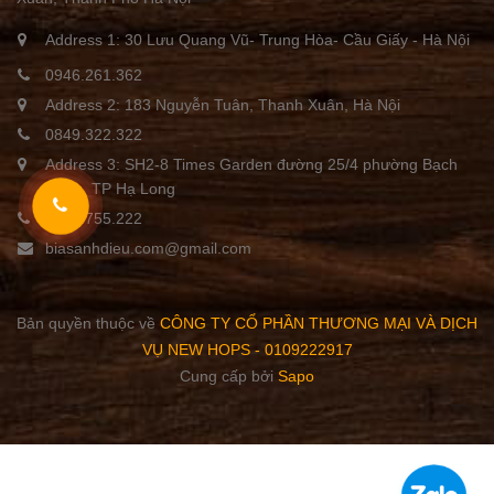
Address 1: 30 Lưu Quang Vũ- Trung Hòa- Cầu Giấy - Hà Nội
0946.261.362
Address 2: 183 Nguyễn Tuân, Thanh Xuân, Hà Nội
0849.322.322
Address 3: SH2-8 Times Garden đường 25/4 phường Bạch
Đằng, TP Hạ Long
0855.755.222
biasanhdieu.com@gmail.com
Bản quyền thuộc về
CÔNG TY CỔ PHẦN THƯƠNG MẠI VÀ DỊCH
VỤ NEW HOPS - 0109222917
Cung cấp bởi
Sapo