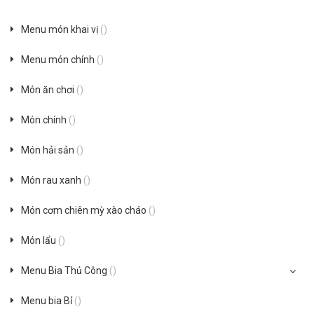
Menu món khai vị
()
Menu món chính
()
Món ăn chơi
()
Món chính
()
Món hải sản
()
Món rau xanh
()
Món cơm chiên mỳ xào cháo
()
Món lẩu
()
Menu Bia Thủ Công
()
Menu bia Bỉ
()