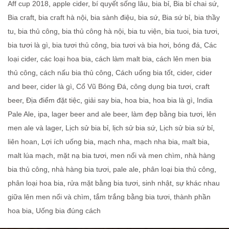
Aff cup 2018
,
apple cider
,
bí quyết sống lâu
,
bia bỉ
,
Bia bỉ chai sứ
,
Bia craft
,
bia craft hà nội
,
bia sành điệu
,
bia sứ
,
Bia sứ bỉ
,
bia thầy
tu
,
bia thủ công
,
bia thủ công hà nội
,
bia tu viện
,
bia tuoi
,
bia tươi
,
bia tươi là gì
,
bia tươi thủ công
,
bia tươi và bia hơi
,
bóng đá
,
Các
loại cider
,
các loại hoa bia
,
cách làm malt bia
,
cách lên men bia
thủ công
,
cách nấu bia thủ công
,
Cách uống bia tốt
,
cider
,
cider
and beer
,
cider là gì
,
Cổ Vũ Bóng Đá
,
công dụng bia tươi
,
craft
beer
,
Địa điểm đặt tiệc
,
giải say bia
,
hoa bia
,
hoa bia là gì
,
India
Pale Ale
,
ipa
,
lager beer and ale beer
,
làm đẹp bằng bia tươi
,
lên
men ale và lager
,
Lịch sử bia bỉ
,
lịch sử bia sứ
,
Lịch sử bia sứ bỉ
,
liên hoan
,
Lợi ích uống bia
,
mạch nha
,
mạch nha bia
,
malt bia
,
malt lúa mạch
,
mặt nạ bia tươi
,
men nổi và men chìm
,
nhà hàng
bia thủ công
,
nhà hàng bia tươi
,
pale ale
,
phân loại bia thủ công
,
phân loại hoa bia
,
rửa mặt bằng bia tươi
,
sinh nhật
,
sự khác nhau
giữa lên men nổi và chìm
,
tắm trắng bằng bia tươi
,
thành phần
hoa bia
,
Uống bia đúng cách