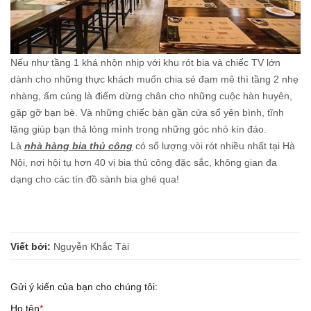
Nếu như tầng 1 khá nhộn nhịp với khu rót bia và chiếc TV lớn
dành cho những thực khách muốn chia sẻ đam mê thì tầng 2 nhẹ
nhàng, ấm cúng là điểm dừng chân cho những cuộc hàn huyên,
gặp gỡ bạn bè. Và những chiếc bàn gần cửa sổ yên bình, tĩnh
lặng giúp bạn thả lỏng mình trong những góc nhỏ kín đáo.
Là
nhà hàng bia thủ công
có số lượng vòi rót nhiều nhất tại Hà
Nội, nơi hội tụ hơn 40 vị bia thủ công đặc sắc, không gian đa
dạng cho các tín đồ sành bia ghé qua!
Viết bởi:
Nguyễn Khắc Tài
Gửi ý kiến của bạn cho chúng tôi:
Họ tên