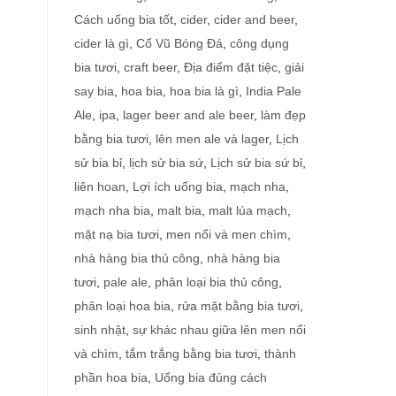
Cách uống bia tốt
,
cider
,
cider and beer
,
cider là gì
,
Cổ Vũ Bóng Đá
,
công dụng
bia tươi
,
craft beer
,
Địa điểm đặt tiệc
,
giải
say bia
,
hoa bia
,
hoa bia là gì
,
India Pale
Ale
,
ipa
,
lager beer and ale beer
,
làm đẹp
bằng bia tươi
,
lên men ale và lager
,
Lịch
sử bia bỉ
,
lịch sử bia sứ
,
Lịch sử bia sứ bỉ
,
liên hoan
,
Lợi ích uống bia
,
mạch nha
,
mạch nha bia
,
malt bia
,
malt lúa mạch
,
mặt nạ bia tươi
,
men nổi và men chìm
,
nhà hàng bia thủ công
,
nhà hàng bia
tươi
,
pale ale
,
phân loại bia thủ công
,
phân loại hoa bia
,
rửa mặt bằng bia tươi
,
sinh nhật
,
sự khác nhau giữa lên men nổi
và chìm
,
tắm trắng bằng bia tươi
,
thành
phần hoa bia
,
Uống bia đúng cách