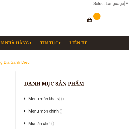
Select Language
▼
AN NHÀ HÀNG
TIN TỨC
LIÊN HỆ
ng Bia Sành Điệu
DANH MỤC SẢN PHẨM
Menu món khai vị
()
Menu món chính
()
Món ăn chơi
()