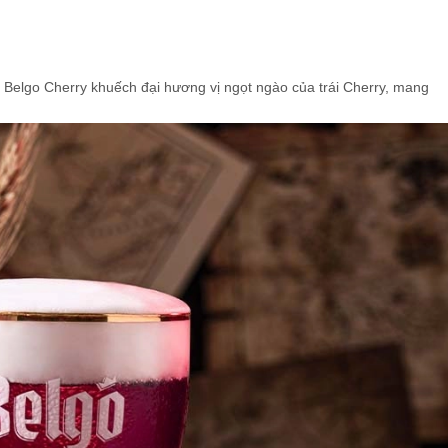
 Belgo Cherry khuếch đại hương vị ngọt ngào của trái Cherry, mang