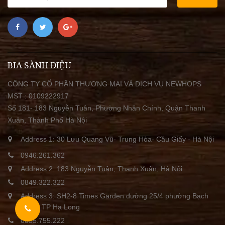
BIA SÀNH ĐIỆU
CÔNG TY CỔ PHẦN THƯƠNG MẠI VÀ DỊCH VỤ NEWHOPS
MST : 0109222917
Số 181- 183 Nguyễn Tuân, Phường Nhân Chính, Quận Thanh
Xuân, Thành Phố Hà Nội
Address 1: 30 Lưu Quang Vũ- Trung Hòa- Cầu Giấy - Hà Nội
0946.261.362
Address 2: 183 Nguyễn Tuân, Thanh Xuân, Hà Nội
0849.322.322
Address 3: SH2-8 Times Garden đường 25/4 phường Bạch
Đằng, TP Hạ Long
0855.755.222