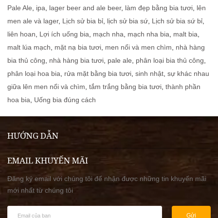
Pale Ale
,
ipa
,
lager beer and ale beer
,
làm đẹp bằng bia tươi
,
lên
men ale và lager
,
Lịch sử bia bỉ
,
lịch sử bia sứ
,
Lịch sử bia sứ bỉ
,
liên hoan
,
Lợi ích uống bia
,
mạch nha
,
mạch nha bia
,
malt bia
,
malt lúa mạch
,
mặt nạ bia tươi
,
men nổi và men chìm
,
nhà hàng
bia thủ công
,
nhà hàng bia tươi
,
pale ale
,
phân loại bia thủ công
,
phân loại hoa bia
,
rửa mặt bằng bia tươi
,
sinh nhật
,
sự khác nhau
giữa lên men nổi và chìm
,
tắm trắng bằng bia tươi
,
thành phần
hoa bia
,
Uống bia đúng cách
HƯỚNG DẪN
EMAIL KHUYẾN MÃI
Đăng ký email với chúng tôi để nhận được những tin khuyến mãi
mới nhất từ chúng tôi
Gửi