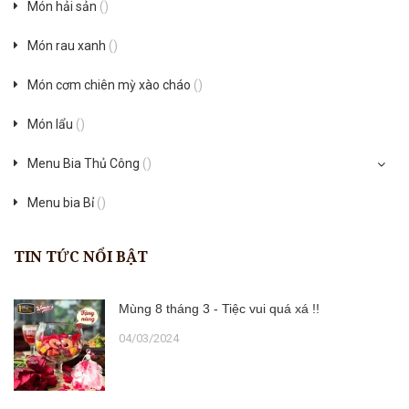
Món hải sản
()
Món rau xanh
()
Món cơm chiên mỳ xào cháo
()
Món lẩu
()
Menu Bia Thủ Công
()
Menu bia Bỉ
()
TIN TỨC NỔI BẬT
Mùng 8 tháng 3 - Tiệc vui quá xá !!
04/03/2024