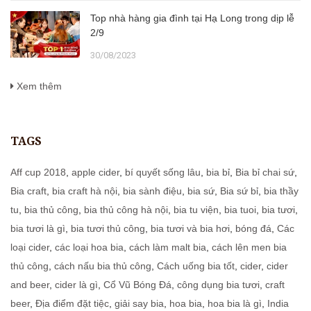
Top nhà hàng gia đình tại Hạ Long trong dịp lễ
2/9
30/08/2023
Xem thêm
TAGS
Aff cup 2018
,
apple cider
,
bí quyết sống lâu
,
bia bỉ
,
Bia bỉ chai sứ
,
Bia craft
,
bia craft hà nội
,
bia sành điệu
,
bia sứ
,
Bia sứ bỉ
,
bia thầy
tu
,
bia thủ công
,
bia thủ công hà nội
,
bia tu viện
,
bia tuoi
,
bia tươi
,
bia tươi là gì
,
bia tươi thủ công
,
bia tươi và bia hơi
,
bóng đá
,
Các
loại cider
,
các loại hoa bia
,
cách làm malt bia
,
cách lên men bia
thủ công
,
cách nấu bia thủ công
,
Cách uống bia tốt
,
cider
,
cider
and beer
,
cider là gì
,
Cổ Vũ Bóng Đá
,
công dụng bia tươi
,
craft
beer
,
Địa điểm đặt tiệc
,
giải say bia
,
hoa bia
,
hoa bia là gì
,
India