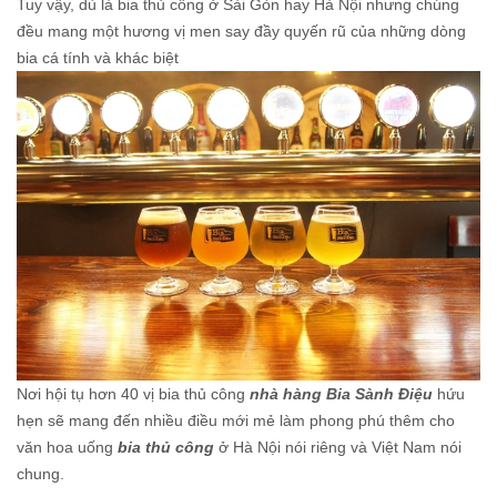
Tuy vậy, dù là bia thủ công ở Sài Gòn hay Hà Nội nhưng chúng
đều mang một hương vị men say đầy quyến rũ của những dòng
bia cá tính và khác biệt
Nơi hội tụ hơn 40 vị bia thủ công
nhà hàng Bia Sành Điệu
hứu
hẹn sẽ mang đến nhiều điều mới mẻ làm phong phú thêm cho
văn hoa uống
bia thủ công
ở Hà Nội nói riêng và Việt Nam nói
chung.